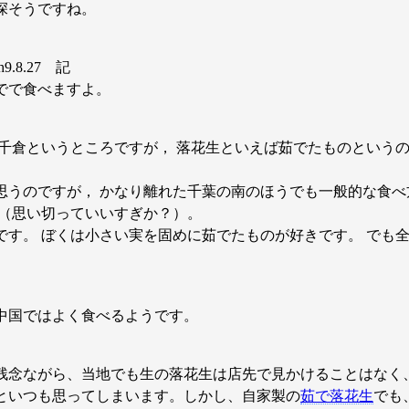
深そうですね。
.8.27 記
でで食べますよ。
千倉というところですが， 落花生といえば茹でたものというの
思うのですが， かなり離れた千葉の南のほうでも一般的な食べ
 （思い切っていいすぎか？）。
です。 ぼくは小さい実を固めに茹でたものが好きです。 でも
中国ではよく食べるようです。
残念ながら、当地でも生の落花生は店先で見かけることはなく
といつも思ってしまいます。しかし、自家製の
茹で落花生
でも