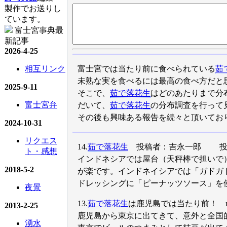
製作でお送りし
ています。
富士宮事典最
新記事
2026-4-25
富士宮では当たり前に食べられている
茹
相互リンク
未熟な実を食べるには最高の食べ方だと
2025-9-11
そこで、
茹で落花生
はどのあたりまで分
富士宮弁
だいて、
茹で落花生
の分布調査を行って
その後も興味ある報告を続々と頂いてお
2024-10-31
リクエス
14.
茹で落花生
投稿者：吉永一郎 投稿日：2002
ト・感想
インドネシアでは屋台（天秤棒で担いで
2018-5-2
が楽です。インドネイシアでは「ガドガ
ドレッシングに「ピーナッツソース」を
夜景
13.
茹で落花生
は鹿児島では当たり前！ minami -
2013-2-25
鹿児島から東京に出てきて、意外と全国
湧水