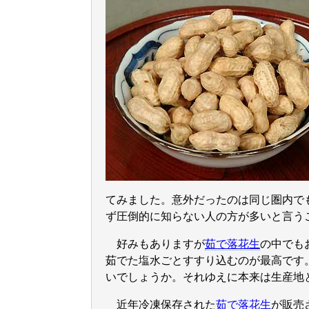
てみました。意外だったのは同じ圏内で
ず圧倒的に知らない人の方が多いと言う
好みもありますが
茹で落花生
の中でも
茹でた塩水ごとすすり込むのが最高です
いでしょうか。それゆえに本来は生産地
近年冷凍保存された
茹で落花生
が販売