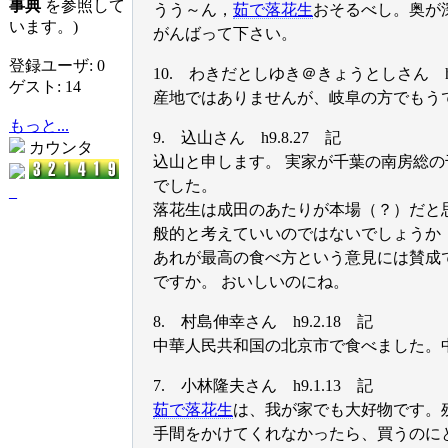
事典
を参照して
うう～ん，
茹で落花生
おそるべし。奥が
います。)
がんばって下さい。
登録ユーザ: 0
10. わきだとしゆき＠きょうとしさん h9
ゲスト: 14
産地ではありませんが、岐阜の方でもう
もっと...
9. 込山さん h9.8.27 記
カウンタ
込山と申します。 実家が千葉の南房総の
でした。
_
落花生は成田のあたりが本場（？）だと
般的と考えていいのではないでしょうか
あれが最高の食べ方という意見には賛成
ですか。 おいしいのにね。
8. 村島伸幸さん h9.2.18 記
中華人民共和国の北京市で食べました。
7. 小林隆夫さん h9.1.13 記
茹で落花生
は、我が家でも大好物です。
手間をかけてくれなかったら、買うのに