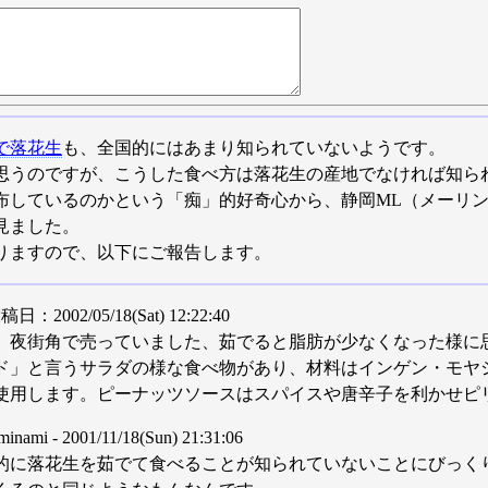
で落花生
も、全国的にはあまり知られていないようです。
思うのですが、こうした食べ方は落花生の産地でなければ知ら
布しているのかという「痴」的好奇心から、静岡ML（メーリ
見ました。
りますので、以下にご報告します。
/05/18(Sat) 12:22:40
）夜街角で売っていました、茹でると脂肪が少なくなった様に
ド」と言うサラダの様な食べ物があり、材料はインゲン・モヤ
使用します。ピーナッツソースはスパイスや唐辛子を利かせピ
 2001/11/18(Sun) 21:31:06
的に落花生を茹でて食べることが知られていないことにびっく