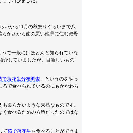
てこう叫びました。
らいから11月の秋祭りぐらいまで八
柔らかさから歯の悪い他県に住む叔母
。
ようで一般にはほとんど知られていな
紹介していましたが、目新しいもの
茹で落花生分布調査
」というのをやっ
ころで食べられているのにもかかわら
えも柔らかいような未熟なものです。
なく食べるための方策だったのではな
して
茹で落花生
を食べることができま