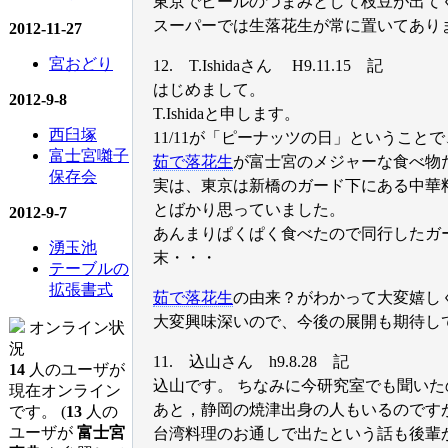
東京でビールのつまみとして枝豆が出て
スーパーでは生落花生が常に置いてあり
2012-11-27
宮おどり
12. T.Ishidaさん H9.11.15 記
はじめまして。
2012-9-8
T.Ishidaと申します。
西臼塚
11/11が「ピーナッツの日」というこ
富士宮囃子
茹で落花生
が富士宮のメジャーな食べ物
保存会
実は、東京は新橋のガード下にある中華
とばかり思っていました。
2012-9-7
あんまりぱくぱく食べたので同行したガ
湧玉池
末・・・
テーブルの
拡張書式
茹で落花生
の由来？がわかって大変嬉し
大変興味深いので、今後の展開も期待し
オンライン状
況
11. 込山さん h9.8.28 記
14
人のユーザが
込山です。 ちなみに今研究室でも聞い
現在オンライン
あと，静岡の焼津出身の人もいるのです
です。 (
13
人の
ユーザが
富士宮
台湾料理のお通しで出たという話も後輩