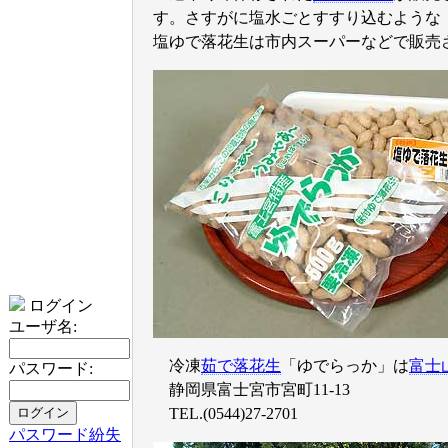
す。さすがに塩水ごとすすり込むような
塩ゆで落花生は市内スーパーなどで販売
ログイン
ユーザ名:
冷凍
茹で落花生
「ゆでらっか」は
富士
パスワード:
静岡県富士宮市宮町11-13
TEL.(0544)27-2701
パスワード紛失