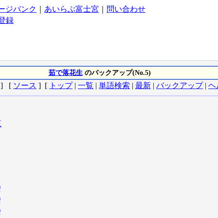
ージバンク
｜
あいらぶ富士宮
｜
問い合わせ
登録
茹で落花生
のバックアップ(No.5)
] [
ソース
] [
トップ
|
一覧
|
単語検索
|
最新
|
バックアップ
|
ヘ
覧
)
)
)