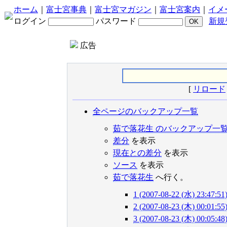
ホーム
｜
富士宮事典
｜
富士宮マガジン
｜
富士宮案内
｜
イメ
ログイン
パスワード
新規
広告
[
リロード
全ページのバックアップ一覧
茹で落花生 のバックアップ一
差分
を表示
現在との差分
を表示
ソース
を表示
茹で落花生
へ行く。
1 (2007-08-22 (水) 23:47:51
2 (2007-08-23 (木) 00:01:55
3 (2007-08-23 (木) 00:05:48