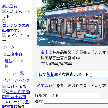
新規登録
へんぽらいネ
ット
コンテンツの移
転先です。
メインメニュ
ー
ホーム
富士山
特産品振興会会員売店「ここず
富士宮事典
静岡県富士宮市宮町1-1
最新ページ一
TEL.(0544)24-2544
覧
ページ一覧
茹で落花生
分布調査レポート
イメージバンク
茹で落花生
を富士宮以外で見たという方
提供・製作
お名前:
題名:
このページは
佐
野写真館
編集・