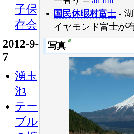
ー有り
--
admin
子保
国民休暇村富士
- 
存会
イヤモンド富士が
2012-9-
写真
7
湧玉
池
テー
ブル