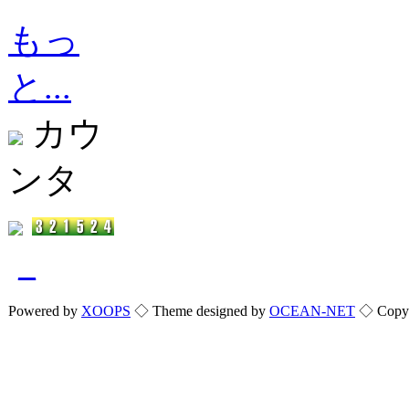
もっ
と...
カウ
ンタ
_
Powered by
XOOPS
◇ Theme designed by
OCEAN-NET
◇ Copyri