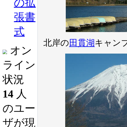
の拡
張書
式
北岸の
田貫湖
キャン
オン
ライン
状況
14
人
のユー
ザが現