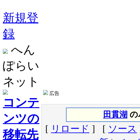
新規登
録
へん
ぽらい
ネット
広告
コンテ
田貫湖
の
ンツの
[
リロード
] [
ソース
移転先