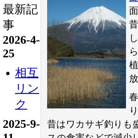
最新記
事
2026-4-
25
相互
リン
ク
2025-9-
昔はワカサギ釣りも
11
スの食害などで減少