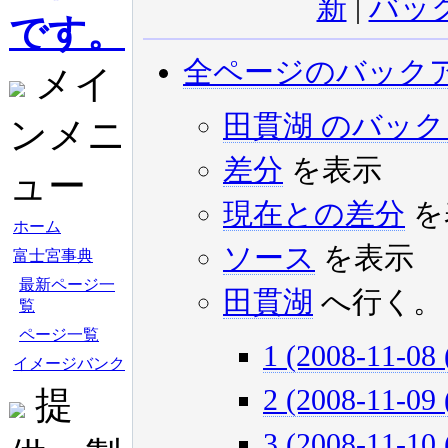
新
|
バッ
です。
全ページのバック
メイ
田貫湖 のバッ
ンメニ
差分
を表示
ュー
現在との差分
を
ホーム
ソース
を表示
富士宮事典
最新ページ一
田貫湖
へ行く。
覧
ページ一覧
1 (2008-11-08 
イメージバンク
提
2 (2008-11-09 
3 (2008-11-10 