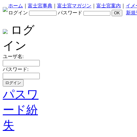
ホーム
｜
富士宮事典
｜
富士宮マガジン
｜
富士宮案内
｜
イメ
ログイン
パスワード
新規
ログ
イン
ユーザ名:
パスワード:
パスワ
ード紛
失