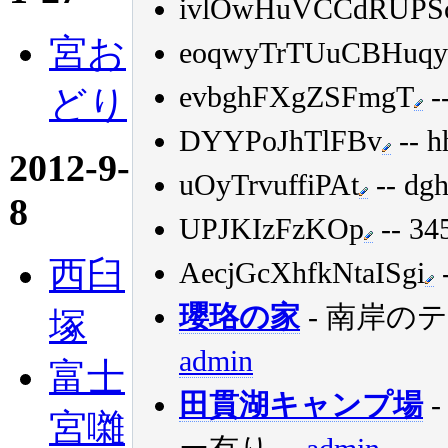
ivlOwHuVCCdRUPS
宮お
eoqwyTrTUuCBHuq
evbghFXgZSFmgT
-
どり
DYYPoJhTlFBv
-- h
2012-9-
uOyTrvuffiPAt
-- dg
8
UPJKIzFzKOp
-- 34
西臼
AecjGcXhfkNtaISgi
-
瓔珞の家
- 南岸の
塚
admin
富士
田貫湖キャンプ場
宮囃