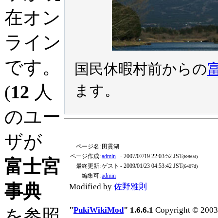
在オン
ライン
です。
国民休暇村前からの
(
12
人
ます。
のユー
ザが
ページ名:
田貫湖
ページ作成:
admin
- 2007/07/19 22:03:52 JST
(6960d)
富士宮
最終更新:
ゲスト
- 2009/01/23 04:53:42 JST
(6407d)
編集可:
admin
事典
Modified by
佐野雅則
"
PukiWikiMod
" 1.6.6.1
Copyright © 2003-
を参照