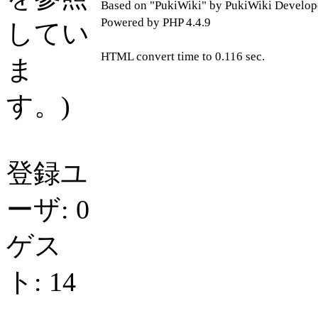
Based on "PukiWiki" by PukiWiki Develop
Powered by PHP 4.4.9
してい
HTML convert time to 0.116 sec.
ま
す。)
登録ユ
ーザ: 0
ゲス
ト: 14