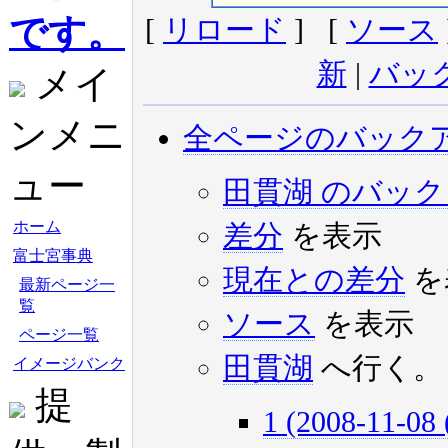
です。
[
リロード
] [
ソース
新
|
バッ
メイ
ンメニ
全ページのバック
ュー
田貫湖 のバッ
ホーム
差分
を表示
富士宮事典
現在との差分
を
最新ページ一
覧
ソース
を表示
ページ一覧
田貫湖
へ行く。
イメージバンク
提
1 (2008-11-08 