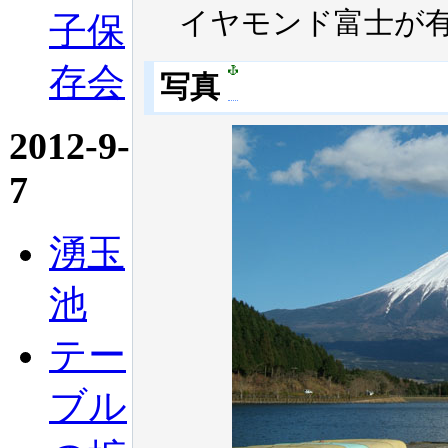
イヤモンド富士が
子保
存会
写真
2012-9-
7
湧玉
池
テー
ブル