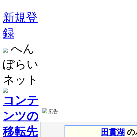
新規登
録
へん
ぽらい
ネット
コンテ
広告
ンツの
移転先
田貫湖
の