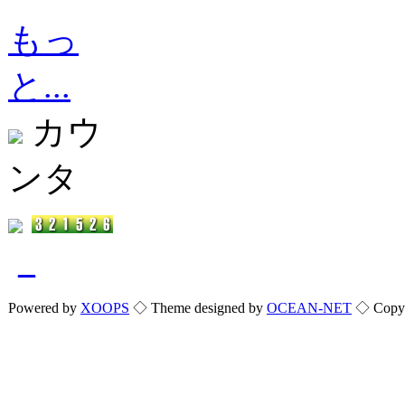
もっ
と...
カウ
ンタ
_
Powered by
XOOPS
◇ Theme designed by
OCEAN-NET
◇ Copyri