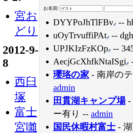
お名前:
宮お
DYYPoJhTlFBv
-- h
どり
uOyTrvuffiPAt
-- dg
UPJKIzFzKOp
-- 34
2012-9-
AecjGcXhfkNtaISgi
-
8
瓔珞の家
- 南岸の
西臼
admin
塚
田貫湖キャンプ場
富士
ー有り
--
admin
宮囃
国民休暇村富士
- 