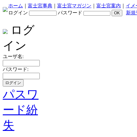
ホーム
｜
富士宮事典
｜
富士宮マガジン
｜
富士宮案内
｜
イメ
ログイン
パスワード
新規
ログ
イン
ユーザ名:
パスワード:
パスワ
ード紛
失