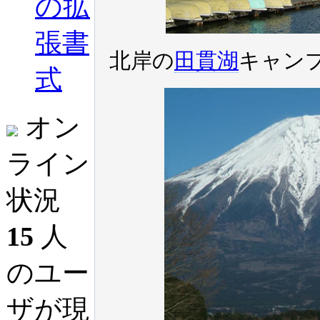
の拡
張書
北岸の
田貫湖
キャン
式
オン
ライン
状況
15
人
のユー
ザが現