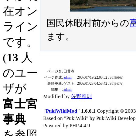
在オン
国民休暇村前からの
ライン
ます。
です。
(
13
人
のユー
ページ名:
田貫湖
ページ作成:
admin
- 2007/07/19 22:03:52 JST
(6960d)
最終更新:
ゲスト
- 2009/01/23 04:53:42 JST
ザが
(6407d)
編集可:
admin
Modified by
佐野雅則
富士宮
"
PukiWikiMod
" 1.6.6.1
Copyright © 2003-
事典
Based on "PukiWiki" by PukiWiki Develop
Powered by PHP 4.4.9
を参照