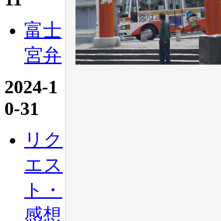
富士
宮弁
2024-1
0-31
リク
エス
ト・
感想