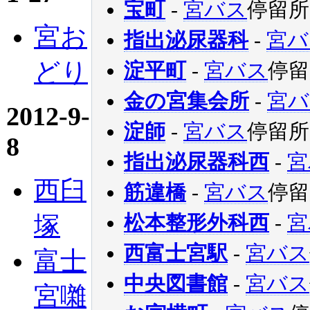
宝町
-
宮バス
停留所
宮お
指出泌尿器科
-
宮バ
どり
淀平町
-
宮バス
停留
金の宮集会所
-
宮バ
2012-9-
淀師
-
宮バス
停留所
8
指出泌尿器科西
-
宮
西臼
筋違橋
-
宮バス
停留
塚
松本整形外科西
-
宮
西富士宮駅
-
宮バス
富士
中央図書館
-
宮バス
宮囃