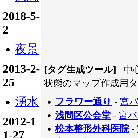
2018-5-
2
夜景
2013-2-
[タグ生成ツール]
中
25
状態のマップ作成用
湧水
フラワー通り
-
宮
浅間区公会堂
-
宮バ
2012-1
松本整形外科医院
-
1-27