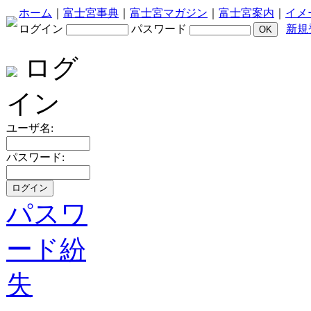
ホーム
｜
富士宮事典
｜
富士宮マガジン
｜
富士宮案内
｜
イメ
ログイン
パスワード
新規
ログ
イン
ユーザ名:
パスワード:
パスワ
ード紛
失