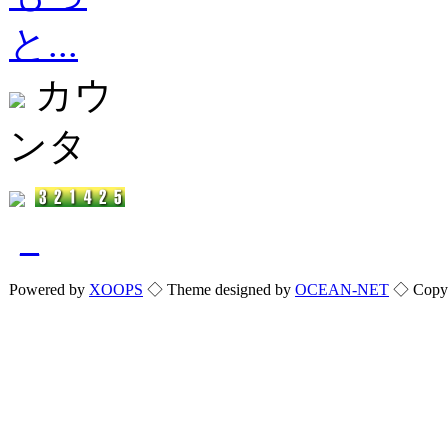
と...
カウ
ンタ
_
Powered by
XOOPS
◇ Theme designed by
OCEAN-NET
◇ Copyri