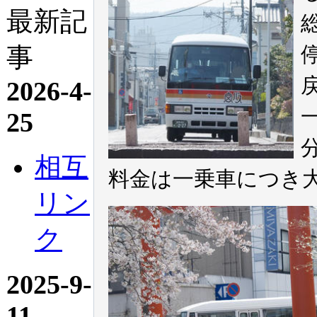
最新記
事
2026-4-
25
相互
料金は一乗車につき大人
リン
ク
2025-9-
11