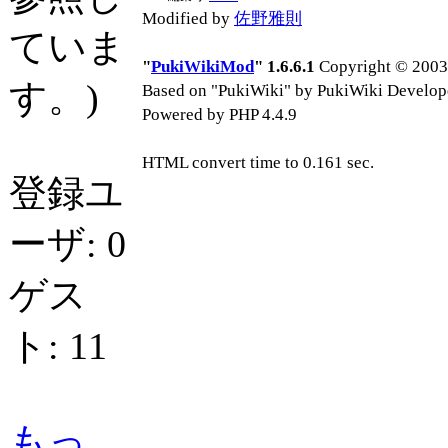
Modified by
佐野雅則
ていま
"
PukiWikiMod
" 1.6.6.1
Copyright © 2003-
す。)
Based on "PukiWiki" by PukiWiki Develop
Powered by PHP 4.4.9
HTML convert time to 0.161 sec.
登録ユ
ーザ: 0
ゲス
ト: 11
もっ