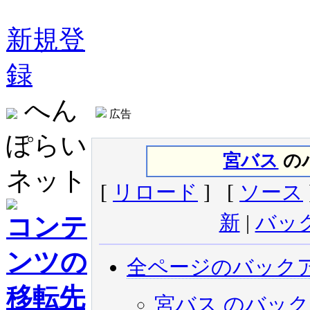
新規登
録
へん
広告
ぽらい
宮バス
のバ
ネット
[
リロード
] [
ソース
新
|
バッ
コンテ
ンツの
全ページのバック
移転先
宮バス のバッ