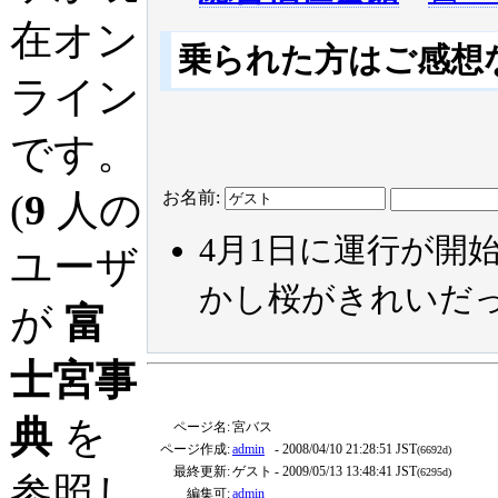
在オン
乗られた方はご感想
ライン
です。
(
9
人の
お名前:
4月1日に運行が開
ユーザ
かし桜がきれいだ
が
富
士宮事
典
を
ページ名:
宮バス
ページ作成:
admin
- 2008/04/10 21:28:51 JST
(6692d)
最終更新:
ゲスト
- 2009/05/13 13:48:41 JST
(6295d)
参照し
編集可:
admin