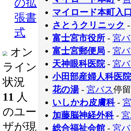
の拡
マイロード本町入
張書
さとうクリニック
式
富士宮市役所
-
宮バ
オン
富士宮郵便局
-
宮バ
天神眼科医院
-
宮バ
ライン
小田部産婦人科医
状況
花の湯
-
宮バス
停留
11
人
いしかわ皮膚科
-
のユー
加藤脳神経外科
-
宮
ザが現
総合福祉会館
-
宮バ