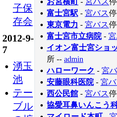
お宮横町
-
宮バス
停
子保
富士宮駅
-
宮バス
停
存会
東京電力
-
宮バス
停
富士宮市立病院
-
宮
2012-9-
イオン富士宮ショ
7
所
--
admin
湧玉
ハローワーク
-
宮
池
安藤眼科医院
-
宮バ
テー
西公民館
-
宮バス
停
ブル
協愛耳鼻いんこう
マイロード本町
-