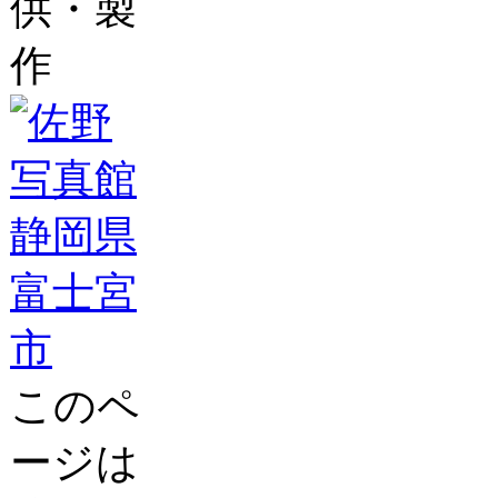
供・製
作
このペ
ージは