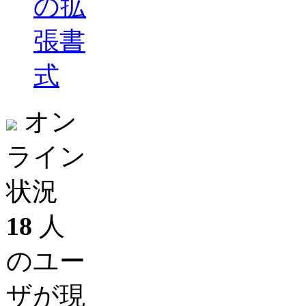
の拡
張書
式
オン
ライン
状況
18
人
のユー
ザが現