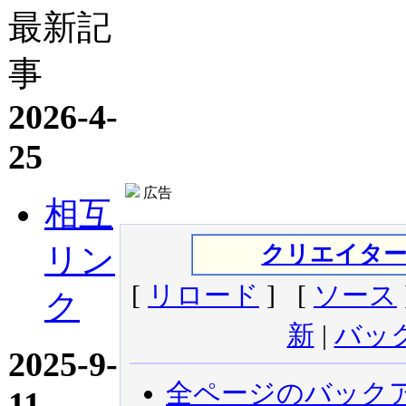
最新記
事
2026-4-
25
広告
相互
リン
クリエイタ
[
リロード
] [
ソース
ク
新
|
バッ
2025-9-
全ページのバック
11