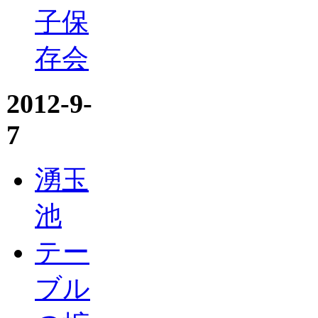
子保
存会
2012-9-
7
湧玉
池
テー
ブル