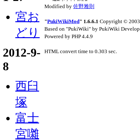
Modified by
佐野雅則
宮お
"
PukiWikiMod
" 1.6.6.1
Copyright © 2003-
どり
Based on "PukiWiki" by PukiWiki Develop
Powered by PHP 4.4.9
2012-9-
HTML convert time to 0.303 sec.
8
西臼
塚
富士
宮囃