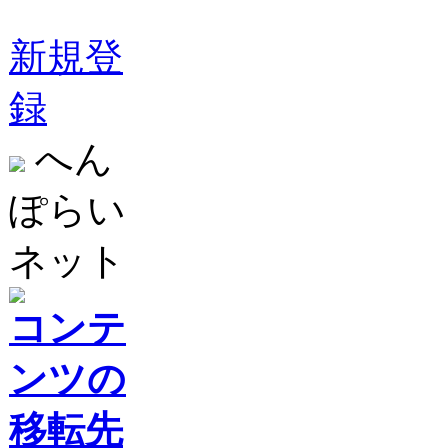
新規登
録
へん
ぽらい
ネット
コンテ
ンツの
移転先