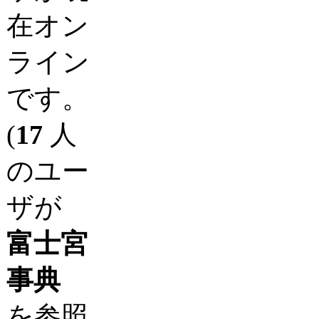
在オン
ライン
です。
(
17
人
のユー
ザが
富士宮
事典
を参照