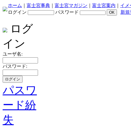
ホーム
｜
富士宮事典
｜
富士宮マガジン
｜
富士宮案内
｜
イメ
ログイン
パスワード
新規
ログ
イン
ユーザ名:
パスワード:
パスワ
ード紛
失