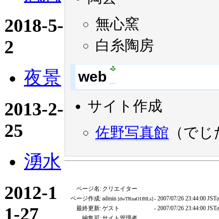
2018-5-
無心窯
2
白糸陶房
夜景
web
サイト作成
2013-2-
25
佐野写真館
（でじ
湧水
2012-1
ページ名:
クリエイター
ページ作成:
admin
- 2007/07/26 23:44:00 JST
[dwTRnaO1fHLs]
(
1-27
最終更新:
ゲスト
- 2007/07/26 23:44:00 JST
(
編集可:
サイト管理者