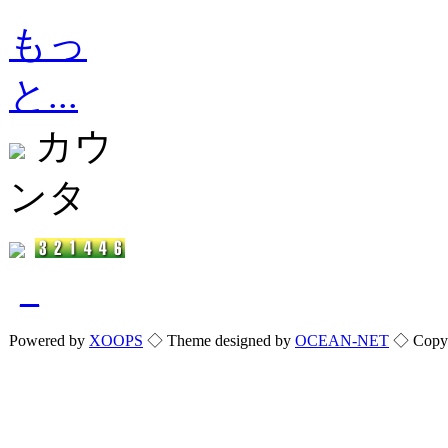
もっ
と...
カウ
ンタ
_
Powered by
XOOPS
◇ Theme designed by
OCEAN-NET
◇ Copyri