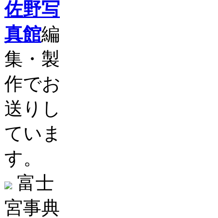
佐野写
真館
編
集・製
作でお
送りし
ていま
す。
富士
宮事典