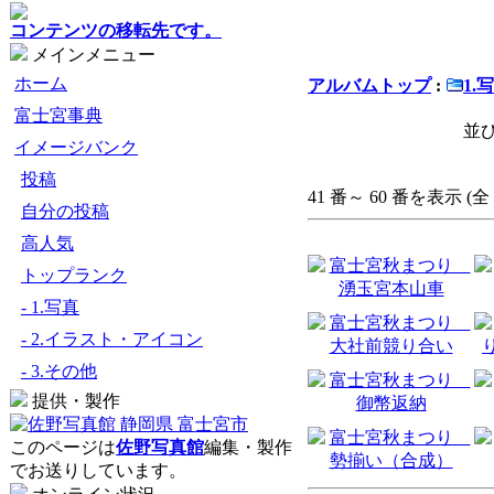
コンテンツの移転先です。
メインメニュー
ホーム
アルバムトップ
:
1.
富士宮事典
並び
イメージバンク
投稿
41 番～ 60 番を表示 (全 
自分の投稿
高人気
トップランク
- 1.写真
- 2.イラスト・アイコン
- 3.その他
提供・製作
このページは
佐野写真館
編集・製作
でお送りしています。