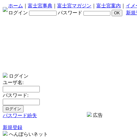
ホーム
｜
富士宮事典
｜
富士宮マガジン
｜
富士宮案内
｜
イメ
ログイン
パスワード
新規
ログイン
ユーザ名:
パスワード:
広告
パスワード紛失
新規登録
へんぽらいネット