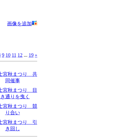
画像を追加
8
9
10
11
12
...
19
»