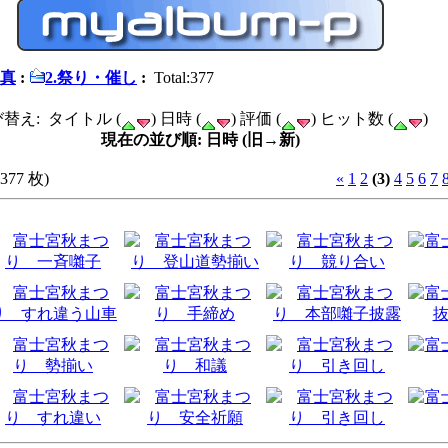
写真
:
2.祭り・催し
:
Total:377
替え: タイトル (
) 日時 (
) 評価 (
) ヒット数 (
)
現在の並び順: 日時 (旧→新)
377 枚)
«
1
2
(3)
4
5
6
7