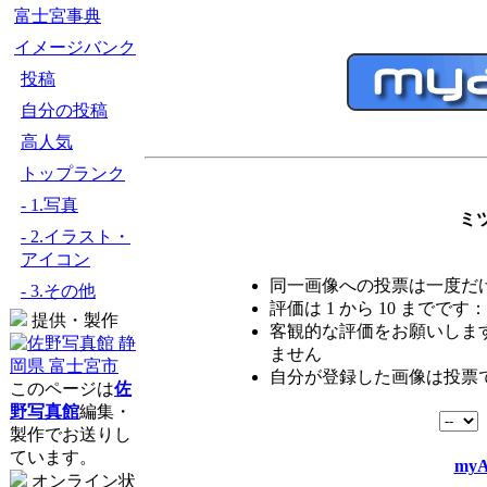
富士宮事典
イメージバンク
投稿
自分の投稿
高人気
トップランク
- 1.写真
ミ
- 2.イラスト・
アイコン
同一画像への投票は一度だ
- 3.その他
評価は 1 から 10 までです：
提供・製作
客観的な評価をお願いします
ません
自分が登録した画像は投票
このページは
佐
野写真館
編集・
製作でお送りし
ています。
myA
オンライン状