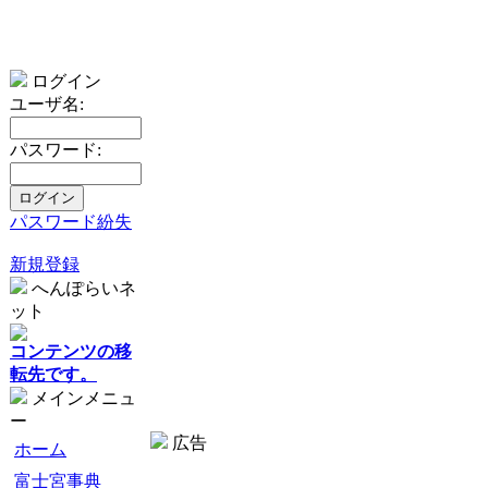
ログイン
ユーザ名:
パスワード:
パスワード紛失
新規登録
へんぽらいネ
ット
コンテンツの移
転先です。
メインメニュ
ー
広告
ホーム
富士宮事典