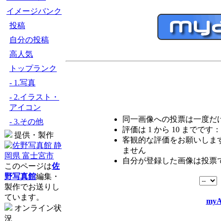
イメージバンク
投稿
自分の投稿
高人気
トップランク
- 1.写真
- 2.イラスト・
アイコン
同一画像への投票は一度だ
- 3.その他
評価は 1 から 10 までです：
提供・製作
客観的な評価をお願いします
ません
自分が登録した画像は投票
このページは
佐
野写真館
編集・
製作でお送りし
ています。
myA
オンライン状
況