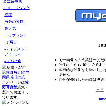
富士宮事典
イメージバンク
投稿
自分の投稿
高人気
トップランク
- 1.写真
3月
- 2.イラスト・
アイコン
同一画像への投票は一度だ
- 3.その他
評価は 1 から 10 までです：
提供・製作
客観的な評価をお願いします
ません
自分が登録した画像は投票
このページは
佐
野写真館
編集・
製作でお送りし
ています。
myA
オンライン状