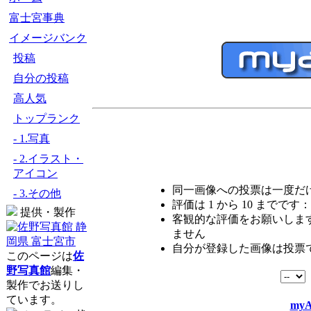
富士宮事典
イメージバンク
投稿
自分の投稿
高人気
トップランク
- 1.写真
- 2.イラスト・
アイコン
同一画像への投票は一度だ
- 3.その他
評価は 1 から 10 までです：
提供・製作
客観的な評価をお願いします
ません
自分が登録した画像は投票
このページは
佐
野写真館
編集・
製作でお送りし
ています。
myA