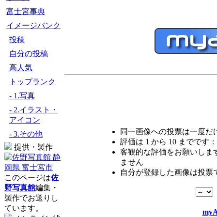
富士宮事典
イメージバンク
投稿
自分の投稿
高人気
トップランク
- 1.写真
- 2.イラスト・
アイコン
同一画像への投票は一度だ
- 3.その他
評価は 1 から 10 までです：
提供・製作
客観的な評価をお願いします
ません
自分が登録した画像は投票
このページは
佐
野写真館
編集・
製作でお送りし
ています。
myA