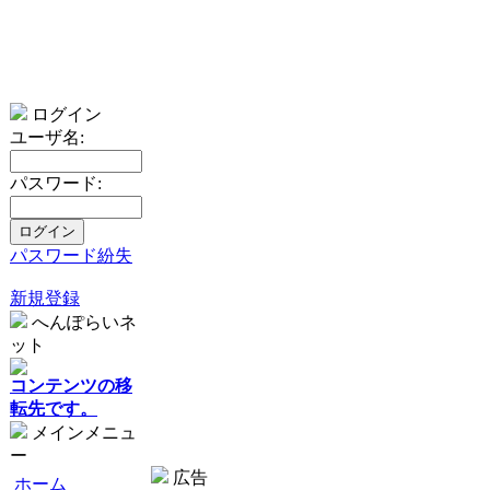
ログイン
ユーザ名:
パスワード:
パスワード紛失
新規登録
へんぽらいネ
ット
コンテンツの移
転先です。
メインメニュ
ー
広告
ホーム