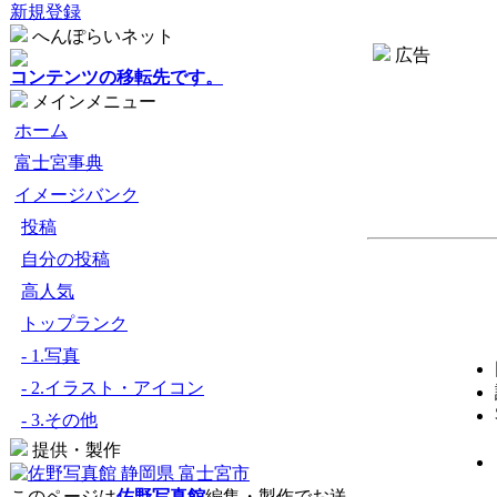
新規登録
へんぽらいネット
広告
コンテンツの移転先です。
メインメニュー
ホーム
富士宮事典
イメージバンク
投稿
自分の投稿
高人気
トップランク
- 1.写真
- 2.イラスト・アイコン
- 3.その他
提供・製作
このページは
佐野写真館
編集・製作でお送