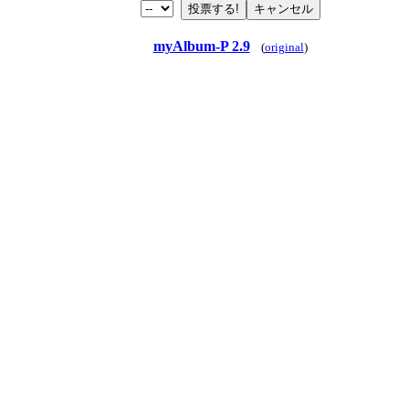
myAlbum-P 2.9
(
original
)