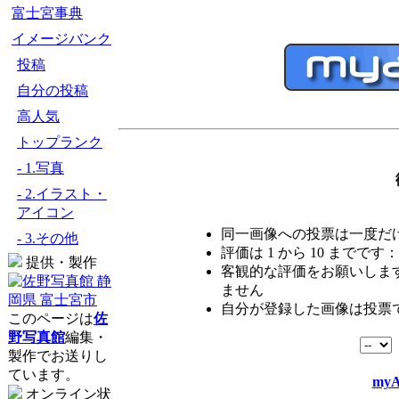
富士宮事典
イメージバンク
投稿
自分の投稿
高人気
トップランク
- 1.写真
- 2.イラスト・
アイコン
同一画像への投票は一度だ
- 3.その他
評価は 1 から 10 までです：
提供・製作
客観的な評価をお願いします
ません
自分が登録した画像は投票
このページは
佐
野写真館
編集・
製作でお送りし
ています。
myA
オンライン状