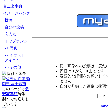
富士宮事典
イメージバンク
投稿
自分の投稿
高人気
トップランク
- 1.写真
- 2.イラスト・
アイコン
同一画像への投票は一度だ
- 3.その他
評価は 1 から 10 までです：
提供・製作
客観的な評価をお願いします
ません
自分が登録した画像は投票
このページは
佐
野写真館
編集・
製作でお送りし
ています。
myA