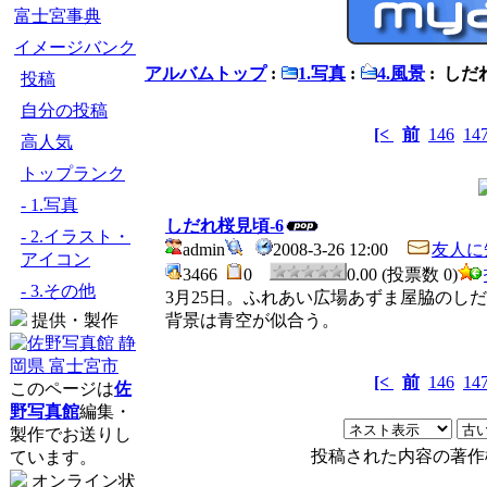
富士宮事典
イメージバンク
アルバムトップ
:
1.写真
:
4.風景
: しだ
投稿
自分の投稿
[<
前
146
14
高人気
トップランク
- 1.写真
しだれ桜見頃-6
- 2.イラスト・
admin
2008-3-26 12:00
友人に
アイコン
3466
0
0.00 (投票数 0)
- 3.その他
3月25日。ふれあい広場あずま屋脇のし
提供・製作
背景は青空が似合う。
[<
前
146
14
このページは
佐
野写真館
編集・
製作でお送りし
投稿された内容の著作
ています。
オンライン状