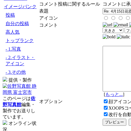
コメント投稿に関するルール
コメントに承
イメージバンク
表題
投稿
アイコン
自分の投稿
コメント
高人気
トップランク
- 1.写真
- 2.イラスト・
アイコン
- 3.その他
提供・製作
[
もっと...
]
このページは
佐
オプション
顔アイコ
野写真館
編集・
XOOPS
製作でお送りし
改行を自
ています。
オンライン状
況