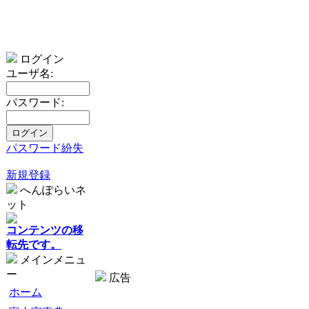
ログイン
ユーザ名:
パスワード:
パスワード紛失
新規登録
へんぽらいネ
ット
コンテンツの移
転先です。
メインメニュ
ー
広告
ホーム