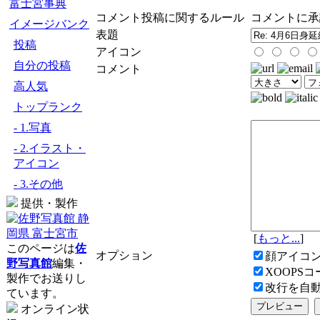
富士宮事典
コメント投稿に関するルール
コメントに承
イメージバンク
表題
投稿
アイコン
自分の投稿
コメント
高人気
トップランク
- 1.写真
- 2.イラスト・
アイコン
- 3.その他
提供・製作
[
もっと...
]
このページは
佐
オプション
顔アイコ
野写真館
編集・
XOOPS
製作でお送りし
改行を自
ています。
オンライン状