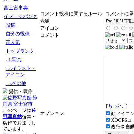
富士宮事典
コメント投稿に関するルール
コメントに承
イメージバンク
表題
投稿
アイコン
自分の投稿
コメント
高人気
トップランク
- 1.写真
- 2.イラスト・
アイコン
- 3.その他
提供・製作
[
もっと...
]
このページは
佐
オプション
顔アイコ
野写真館
編集・
XOOPS
製作でお送りし
改行を自
ています。