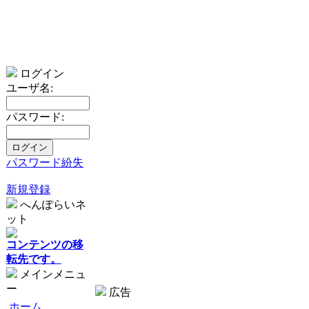
ログイン
ユーザ名:
パスワード:
パスワード紛失
新規登録
へんぽらいネ
ット
コンテンツの移
転先です。
メインメニュ
ー
広告
ホーム