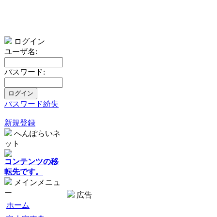
ログイン
ユーザ名:
パスワード:
パスワード紛失
新規登録
へんぽらいネ
ット
コンテンツの移
転先です。
メインメニュ
ー
広告
ホーム