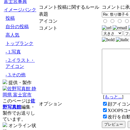
富士宮事典
コメント投稿に関するルール
コメントに承
イメージバンク
表題
投稿
アイコン
自分の投稿
コメント
高人気
トップランク
- 1.写真
- 2.イラスト・
アイコン
- 3.その他
提供・製作
[
もっと...
]
このページは
佐
オプション
顔アイコ
野写真館
編集・
XOOPS
製作でお送りし
改行を自
ています。
オンライン状