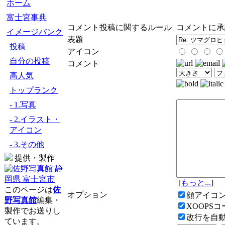
ホーム
富士宮事典
コメント投稿に関するルール
コメントに承
イメージバンク
表題
投稿
アイコン
自分の投稿
コメント
高人気
トップランク
- 1.写真
- 2.イラスト・
アイコン
- 3.その他
提供・製作
[
もっと...
]
このページは
佐
オプション
顔アイコ
野写真館
編集・
XOOPS
製作でお送りし
改行を自
ています。